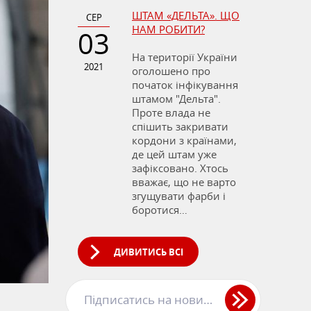
ШТАМ «ДЕЛЬТА». ЩО
СЕР
НАМ РОБИТИ?
03
На території України
2021
оголошено про
початок інфікування
штамом "Дельта".
Проте влада не
спішить закривати
кордони з країнами,
де цей штам уже
зафіксовано. Хтось
вважає, що не варто
згущувати фарби і
боротися…
ДИВИТИСЬ ВСІ
Підписатись на новини