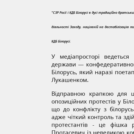
"СЗР Росії і КДБ Білорусі в дусі традиційно братсь
діяльності Заходу, націленій на дестабілізацію п
КДБ Білорусі.
У медіапросторі ведеться
держави — конфедеративного
Білорусь, який наразі поета
Лукашенком.
Відправною крапкою для ц
опозиційних протестів у Біл
що до конфлікту з білорусь
адже чіткий контроль та здій
протестантів - це фішка 
Протасевич із невеликою ко