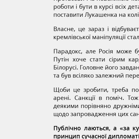
роботи і бути в курсі всіх д
поставити Лукашенка на колі
Власне, це зараз і відбуває
кремлівської маніпуляції стал
Парадокс, але Росія може б
Путін хоче стати сірим кар
Білорусі. Головне його завд
та був всіляко залежний пер
Щоби це зробити, треба по
арені. Санкції в поміч. Т
деякими порівняно дружнім
щодо запровадження цих сан
Публічно лаються, а «за к
принцип сучасної дипломаті