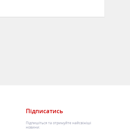
ЧИТАТИ
Підписатись
Підпишіться та отримуйте найсвіжіші
новини: