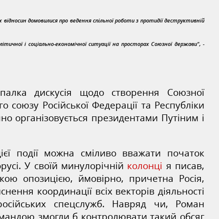
ких відносин домовилися про ведення спільної роботи з протидії деструктивній
олітичної і соціально-економічної ситуації на просторах Союзної держави", -
 палка дискусія щодо створення Союзної
 союзу Російської Федерації та Республіки
пно організовується президентами Путіним і
ієї
події можна сміливо вважати початок
орусі. У своїй минулорічній
колонці
я писав,
кою опозицією, ймовірно, причетна Росія,
снення координації всіх векторів діяльності
російських спецслужб. Навряд чи, Роман
мандою змогли б контролювати такий обсяг