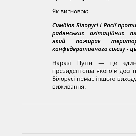
Як висновок:
Симбіоз Білорусі і Росії прот
радянських агітаційних п
яки
й
пожирає терито
конфедеративного союзу - це
Наразі Путін — це єдини
президентства якого й досі
Білорусі немає іншого виход
виживання.