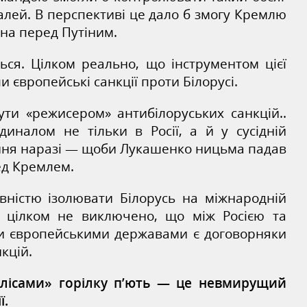
еталей. В перспективі це дало б змогу Кремлю
на перед Путіним.
ться. Цілком реально, що інструментом цієї
и європейські санкції проти Білорусі.
ути «режисером» антибілоруських санкцій..
диналом не тільки в Росії, а й у сусідній
ання наразі — щоби Лукашенко ницьма падав
ед Кремлем.
вністю ізолювати Білорусь на міжнародній
ож цілком не виключено, що між Росією та
и європейськими державами є договорняки
кцій.
улісами» горілку п’ють — це невмирущий
ї.