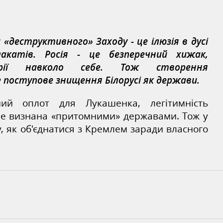
и «деструктивного» Заходу - це ілюзія в дусі
лакатів.
Росія - це безперечний хи
жак
,
рії навколо себе. Тож створення
 поступове знищення Білорусі як держави.
й оплот для Лукашенка, легітимність
 не визнана «притомними» державами. Тож у
у, як об'єднатися з Кремлем заради власного