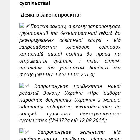
суспільства!
Деякі із законопроєктів:
Проєкт закону, в якому запропонував
ґрунтовний та безвитратний підхід до
реформування освітньої галузі - від
запровадження ключових світових
концепцій вищої освіти до права на
отримання грантів і пільг дітям-
інвалідам та учасникам бойових дій
тощо (№1187-1 від 11.01.2013);
Запропонував прийняття нової
редакції Закону України «Про вибори
народних депутатів України» з метою
адаптації виборчого законодавства до
потреб сучасного демократичного
суспільства (№4472а від 12.08.2014);
Запропонував звільнити від
оподаткування прибутку підприємців-