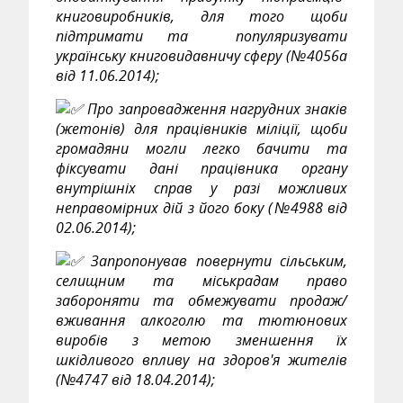
книговиробників, для того щоби
підтримати та популяризувати
українську книговидавничу сферу (№4056а
від 11.06.2014);
Про запровадження нагрудних знаків
(жетонів) для працівників міліції, щоби
громадяни могли легко бачити та
фіксувати дані працівника органу
внутрішніх справ у разі можливих
неправомірних дій з його боку (№4988 від
02.06.2014);
Запропонував повернути сільським,
селищним та міськрадам право
забороняти та обмежувати продаж/
вживання алкоголю та тютюнових
виробів з метою зменшення їх
шкідливого впливу на здоров'я жителів
(№4747 від 18.04.2014);