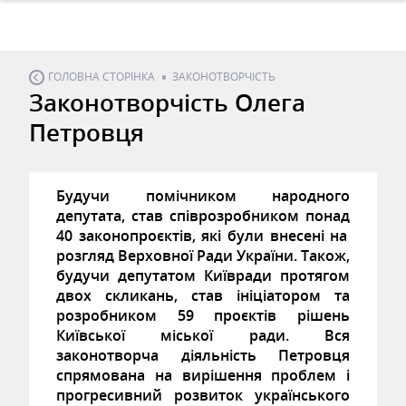
ГОЛОВНА СТОРІНКА
ЗАКОНОТВОРЧІСТЬ
Законотворчість Олега
Петровця
Будучи помічником народного
депутата, с
тав співрозробником
понад
40 законопро
є
ктів, які були внесені на
розгляд Верховної
Ради України
. Також,
будучи депутатом Київради протягом
двох скликань, став ініціатором та
розробником 59 проєктів рішень
Київської міської ради. Вся
законотворча діяльність Петровця
спрямована на вирішення проблем і
прогресивний розвиток українського