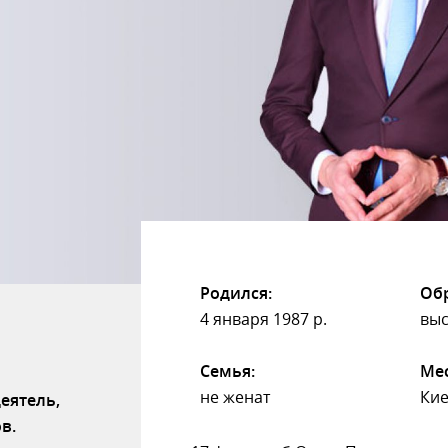
Родился:
Обр
4 января 1987 р.
выс
Семья:
Мес
не женат
Ки
еятель,
ов.