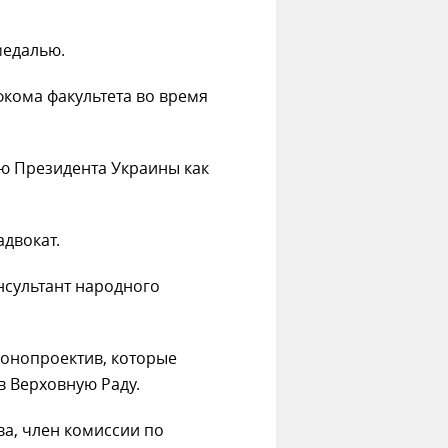
медалью.
кома факультета во время
 Президента Украины как
двокат.
нсультант народного
конопроектив, которые
в Верховную Раду.
ва, член комиссии по