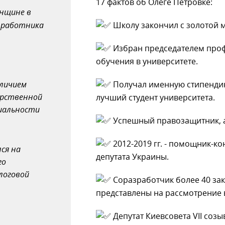
17 фактов об Олеге Петровке:
енщине в
 работника
Школу закончил с золотой 
Избран председателем проф
обучения в университете.
тличием
Получал именную стипендию
арственной
лучший студент университета.
циальности
Успешный правозащитник, а
2012-2019 гг. - помощник-ко
ся на
депутата Украины.
го
логовой
Соразработчик более 40 за
представлены на рассмотрение 
Депутат Киевсовета VII созы