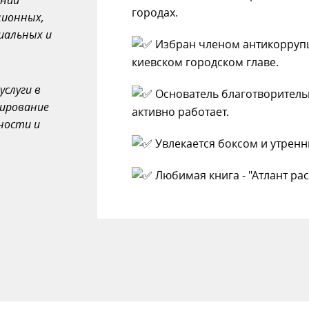
ении
городах.
ционных,
иальных и
Избран членом антикоррупц
киевском городском главе.
слуги в
Основатель благотворитель
тирование
активно работает.
ности и
Увлекается боксом и утрен
Любимая книга - "Атлант рас