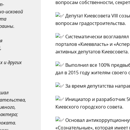
вопросам собственности, секре
т-
о-исковой
Депутат Киевсовета VIII соз
нта
вопросам градостроительства.
раины.
Систематически возглавлял 
я
порталов «Киеввласть» и «Аспер
,
активных депутатов Киевсовета.
 и других
Выполнил все 100% предвы
дал в 2015 году жителям своего 
За время депутатства напра
ешал
Инициатор и разработчик 5
дательства,
Киевского городского совета.
ивного,
рактера;
Основал антикоррупционну
воката.
«Сознательные», которая имеет 