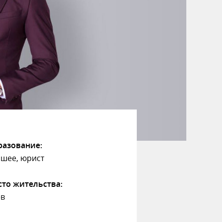
азование:
шее, юрист
то жительства:
ев